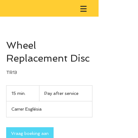
Wheel
Replacement Disc
TR13
Pay
after
15 min.
1
Pay after service
service
5
m
Carrer Església
i
n
.
Vraag boeking aan