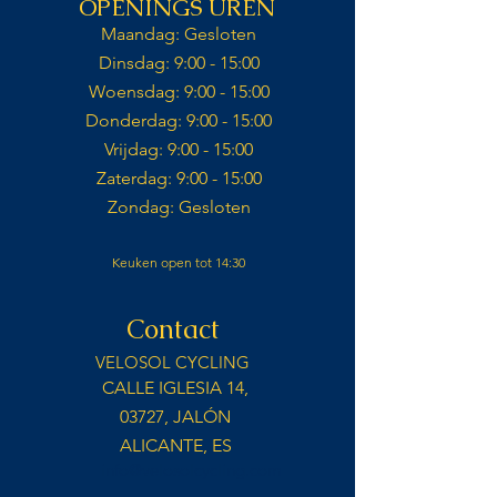
OPENINGS UREN
Maandag: Gesloten​
Dinsdag: 9:00 - 15:00​
Woensdag: 9:00 - 15:00​
Donderdag: 9:00 - 15:00​
Vrijdag: 9:00 - 15:00​
Zaterdag: 9:00 - 15:00​​
Zondag: Gesloten​
Keuken open tot 14:30
Contact
VELOSOL CYCLING
CALLE IGLESIA 14,
03727, JALÓN
ALICANTE, ES
info@velosolcycling.com