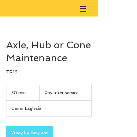
Axle, Hub or Cone
Maintenance
TR16
Pay
after
30 min.
3
Pay after service
service
0
m
Carrer Església
i
n
.
Vraag boeking aan