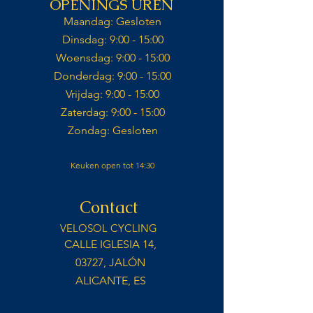
OPENINGS UREN
Maandag: Gesloten​
Dinsdag: 9:00 - 15:00​
Woensdag: 9:00 - 15:00​
Donderdag: 9:00 - 15:00​
Vrijdag: 9:00 - 15:00​
Zaterdag: 9:00 - 15:00​​
Zondag: Gesloten​
Keuken open tot 14:30
Contact
VELOSOL CYCLING
CALLE IGLESIA 14,
03727, JALÓN
ALICANTE, ES
info@velosolcycling.com