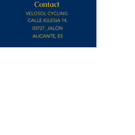
Contact
VELOSOL CYCLING
CALLE IGLESIA 14,
03727, JALÓN
ALICANTE, ES
info@velosolcycling.com
CLUB DE FAN OFICIAL REMCO EVENEPOEL
•
Facebook
•
Instagram