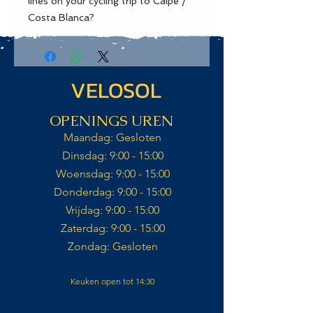
lines on your cycling trip to Calpe / 
Costa Blanca?
VELOSOL
OPENINGS UREN
Maandag: Gesloten​
Dinsdag: 9:00 - 15:00​
Woensdag: 9:00 - 15:00​
Donderdag: 9:00 - 15:00​
Vrijdag: 9:00 - 15:00​
Zaterdag: 9:00 - 15:00​​
Zondag: Gesloten​
Keuken open tot 14:30