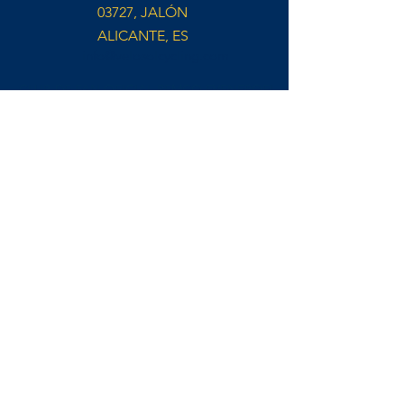
03727, JALÓN
ALICANTE, ES
info@velosolcycling.com
CLUB DE FAN OFICIAL REMCO EVENEPOEL
•
Facebook
•
Instagram