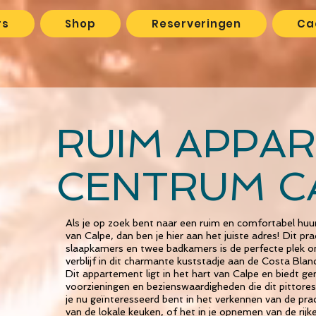
rs
Shop
Reserveringen
Ca
RUIM APPA
CENTRUM C
Als je op zoek bent naar een ruim en comfortabel hu
van Calpe, dan ben je hier aan het juiste adres! Dit p
slaapkamers en twee badkamers is de perfecte plek om 
verblijf in dit charmante kuststadje aan de Costa Blan
Dit appartement ligt in het hart van Calpe en biedt ge
voorzieningen en bezienswaardigheden die dit pittores
je nu geïnteresseerd bent in het verkennen van de pra
van de lokale keuken, of het in je opnemen van de rijk