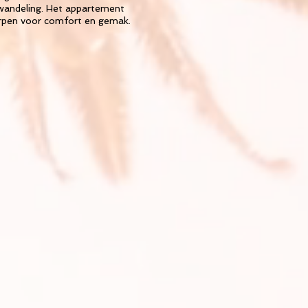
e wandeling. Het appartement
orpen voor comfort en gemak.