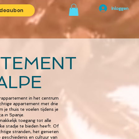
Inloggen
deaubon
RTEMENT
ALPE
urappartement in het centrum
rachtige appartement met drie
je thuis te voelen tijdens je
ca in Spanje.
makkelijk toegang tot alle
ke stadje te bieden heeft. Of
chtige stranden, het genieten
e geschiedenis en cultuur van